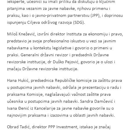
ieksperte, učesnici su imali priliku da diskutuju o ključnim
pitanjima vezanim za javne nabavke, njihovu primenu i
praksu, kao i o javno-privatnom partnerstvu (JPP), i doprinosu
ispunjenju Ciljeva održivog razvoja (SDG).
Miloš Knežević, izvršni direktor Instituta za ekonomiju i pravo,
predstavio je svoje profesionalno iskustvo u vezi sa javnim
nabavkama u kontekstu legislative i govorio o primeni u
praksi. Generalni državni revizor i predsednik Državne
revizorske institucije, dr Duško Pejović, govorio je o ulozi i
značaju Državne revizorske institucije.
Hana Hukić, predsednica Republičke komisije za zaštitu prava
u postupcima javnih nabavki, održala je prezentaciju o radu i
praksama Komisije, naglašavajući važnost zaštite prava
učesnika u postupcima javnih nabavki. Sandra Damčević i
Ivana Đenić iz Kancelarije za javne nabavke govorile su o
najnovijim praksama i izazovima u oblasti javnih nabavki.
Obrad Tadić, direktor PPP Investment, istakao je značaj